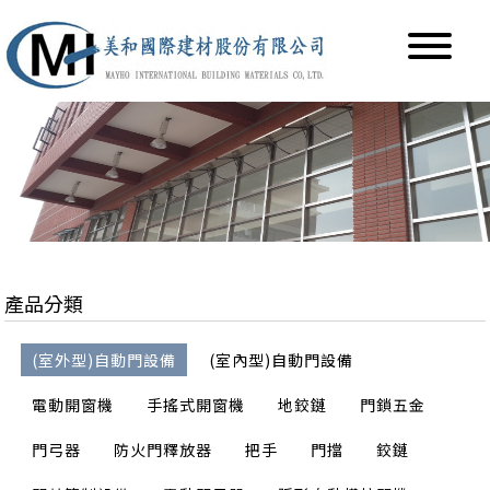
產品分類
(室外型)自動門設備
(室內型)自動門設備
電動開窗機
手搖式開窗機
地鉸鏈
門鎖五金
門弓器
防火門釋放器
把手
門擋
鉸鏈