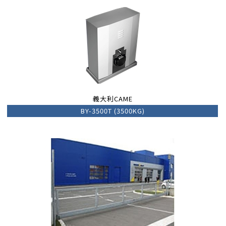
義大利CAME
BY-3500T (3500KG)