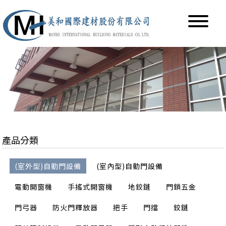
產品分類
(室外型)自動門設備
(室內型)自動門設備
電動開窗機
手搖式開窗機
地鉸鏈
門鎖五金
門弓器
防火門釋放器
把手
門擋
鉸鏈