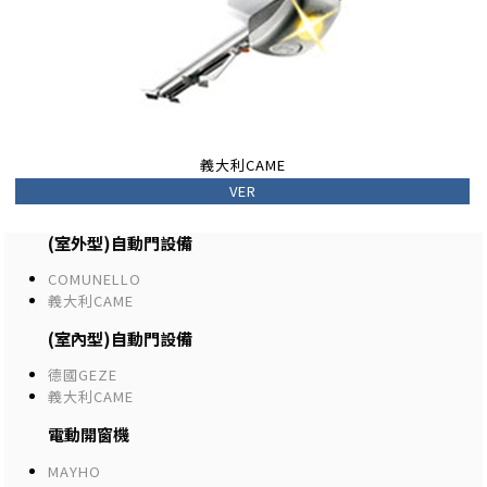
義大利CAME
VER
(室外型)自動門設備
COMUNELLO
義大利CAME
(室內型)自動門設備
德國GEZE
義大利CAME
電動開窗機
MAYHO