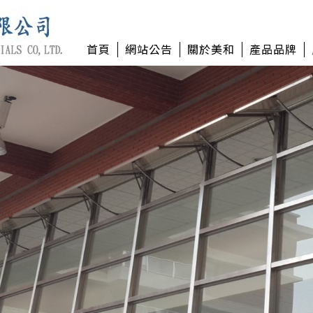
首頁
網站公告
關於美和
產品品牌