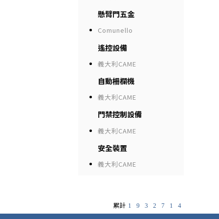
懸臂門五金
Comunello
遙控設備
義大利CAME
自動柵欄機
義大利CAME
門禁控制設備
義大利CAME
安全裝置
義大利CAME
累計
1
9
3
2
7
1
4