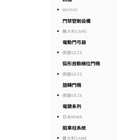
MAYHO
門禁管制設備
義大利CAME
電動門弓器
德國GEZE
弧形自動橫拉門機
德國GEZE
旋轉門機
德國GEZE
電鎖系列
日本MIWA
阻車柱系統
義大利CAME