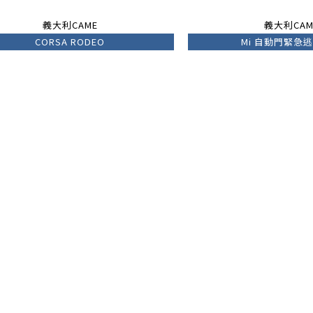
義大利CAME
義大利CAM
CORSA RODEO
Mi 自動門緊急