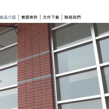
產品介紹
實績案例
文件下載
聯絡我們