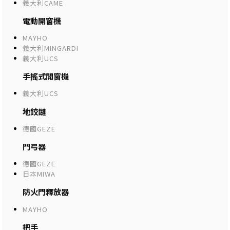
義大利CAME
電動開窗機
MAYHO
義大利MINGARDI
義大利UCS
手搖式開窗機
義大利UCS
地鉸鏈
德國GEZE
門弓器
德國GEZE
日本MIWA
防火門釋放器
MAYHO
把手