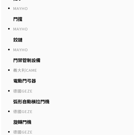
MAYHO
門擋
MAYHO
鉸鏈
MAYHO
門禁管制設備
義大利CAME
電動門弓器
德國GEZE
弧形自動橫拉門機
德國GEZE
旋轉門機
德國GEZE