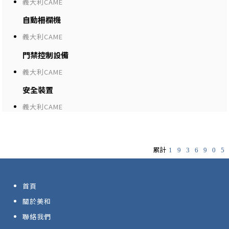
義大利CAME
自動柵欄機
義大利CAME
門禁控制設備
義大利CAME
安全裝置
義大利CAME
累計
1
9
3
6
9
0
5
首頁
關於美和
聯絡我們