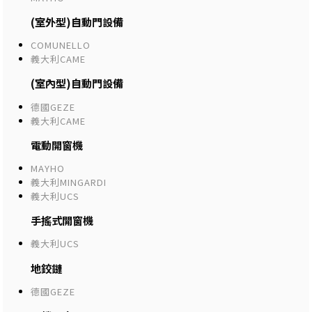
(室外型)自動門設備
COMUNELLO
義大利CAME
(室內型)自動門設備
德國GEZE
義大利CAME
電動開窗機
MAYHO
義大利MINGARDI
義大利UCS
手搖式開窗機
義大利UCS
地鉸鏈
德國GEZE