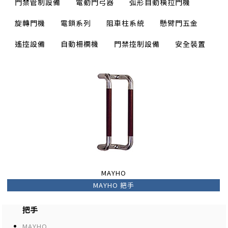
門禁管制設備
電動門弓器
弧形自動橫拉門機
旋轉門機
電鎖系列
阻車柱系統
懸臂門五金
遙控設備
自動柵欄機
門禁控制設備
安全裝置
MAYHO
MAYHO 把手
把手
MAYHO