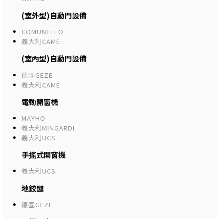
(室外型)自動門設備
COMUNELLO
義大利CAME
(室內型)自動門設備
德國GEZE
義大利CAME
電動開窗機
MAYHO
義大利MINGARDI
義大利UCS
手搖式開窗機
義大利UCS
地鉸鏈
德國GEZE