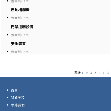
義大利CAME
自動柵欄機
義大利CAME
門禁控制設備
義大利CAME
安全裝置
義大利CAME
累計
1
9
3
2
4
1
3
首頁
關於美和
聯絡我們