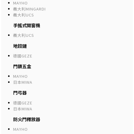
MAYHO
義大利MINGARDI
義大利UCS
手搖式開窗機
義大利UCS
地鉸鏈
德國GEZE
門鎖五金
MAYHO
日本MIWA
門弓器
德國GEZE
日本MIWA
防火門釋放器
MAYHO