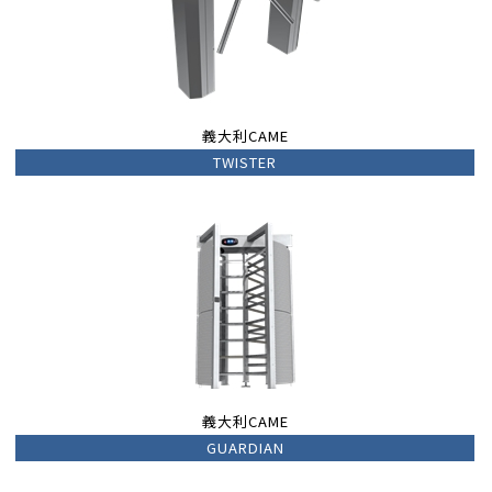
義大利CAME
TWISTER
義大利CAME
GUARDIAN