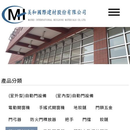
產品分類
(室外型)自動門設備
(室內型)自動門設備
電動開窗機
手搖式開窗機
地鉸鏈
門鎖五金
門弓器
防火門釋放器
把手
門擋
鉸鏈