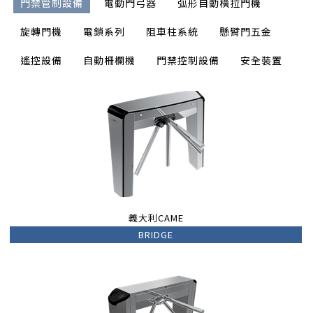
門禁管制設備
電動門弓器
弧形自動橫拉門機
旋轉門機
電鎖系列
阻車柱系統
懸臂門五金
遙控設備
自動柵欄機
門禁控制設備
安全裝置
義大利CAME
BRIDGE