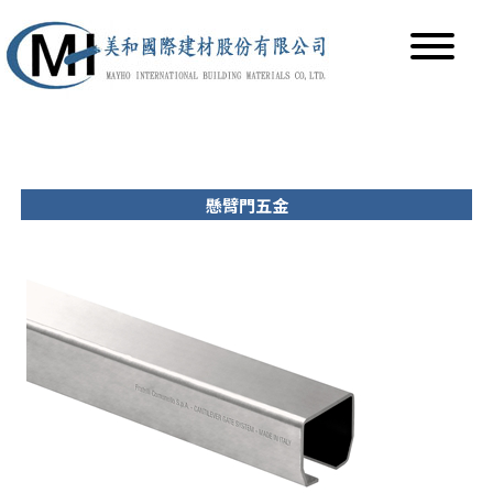
懸臂門五金