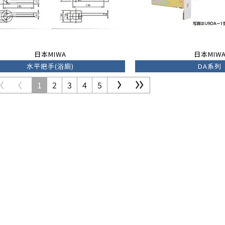
日本MIWA
日本MIW
水平把手(浴廁)
DA系列
1
2
3
4
5