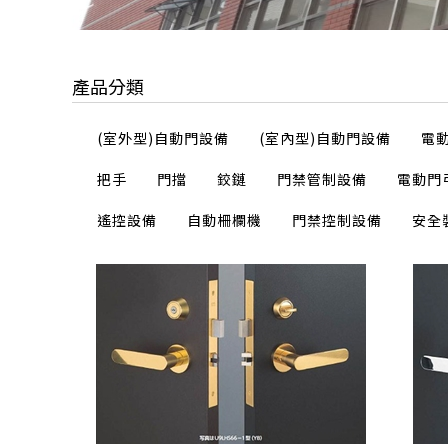
產品分類
(室外型)自動門設備
(室內型)自動門設備
電
把手
門擋
鉸鏈
門禁管制設備
電動門
遙控設備
自動柵欄機
門禁控制設備
安全