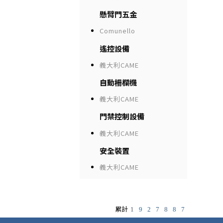
懸臂門五金
Comunello
遙控設備
義大利CAME
自動柵欄機
義大利CAME
門禁控制設備
義大利CAME
安全裝置
義大利CAME
累計
1
9
2
7
8
8
7