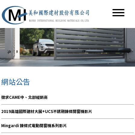
網站公告
徵求CAME中、北部經銷商
2019高雄國際建材大展+UCS不銹剛鍊條開窗機影片
Mingardi 鍊條式電動開窗機系列影片