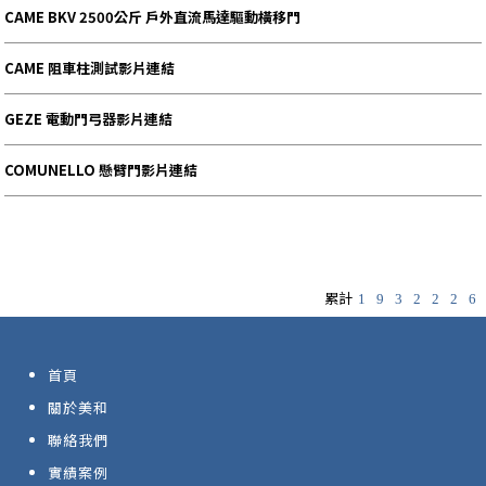
CAME BKV 2500公斤 戶外直流馬達驅動橫移門
CAME 阻車柱測試影片連結
GEZE 電動門弓器影片連結
COMUNELLO 懸臂門影片連結
累計
1
9
3
2
2
2
6
首頁
關於美和
聯絡我們
實績案例