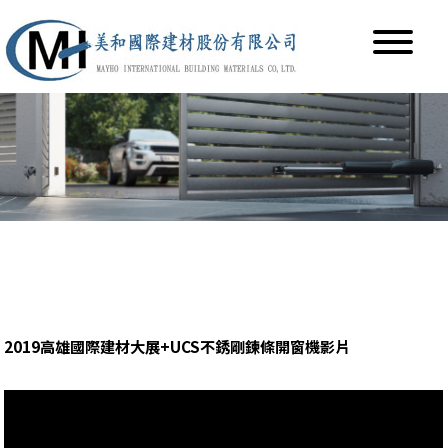
2019高雄國際建材大展+UCS不銹剛鍊條開窗機影片